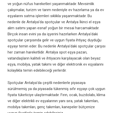
ve yoğun nüfus hareketleri yaşanmaktadır. Mevsimlik
çalışmalar, turizm ve tarım nedeniyle ev hazırlama ya da ev
eşyalarını satma işlemleri sıklıkla yaşanmaktadır. Bu
nedenle de
Antalya’da spotçular
ve Antalya İkinci el eşya
alım satımı yapan esnaf yoğun bir mesai harcamaktadır.
Birçok insan evini ya da işyerini hazırlarken Antalya’daki
spotçular çarşısında gelir ve uygun fiyata ihtiyaç duyduğu
eşyayı temin eder. Bu nedenle
Antalya’daki spotçular
çarşısı
her zaman hareketlidir. Antalya spot eşya pazarı,
vatandaşların kaliteli ve ihtiyacını karşılayacak olan beyaz
eşya, mobilya, yatak takımı ve diğer elektronik ev eşyalarını
kolaylıkla temin edebileceği yerlerdir.
Spotçular Antalya’da çeşitli nedenlerle piyasaya
sürülmemiş ya da piyasada tükenmiş sıfır eşyayı çok uygun
fiyata tüketiciye ulaştırmaktadır. Fırın, ocak, buzdolabı, klima
ve diğer elektrikli ev eşyalarının yanı sıra, yatak takımları,
mobilya takımları, genç takımları, kanepeler bütçenize
uygun fiyatlarla temin edebilirsiniz.