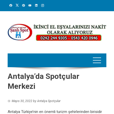
Skip
to
content
Antalya’da Spotçular
Merkezi
Mayıs 30, 2022
by
Antalya Spotçular
Antalya Türkiye’nin en önemli turizm şehirlerinden birisidir