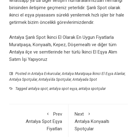
whatsapp ya da diğer iletişim numaralarımızdan herhangi
birisinden iletişime geçmeniz yeterlidir. Şanlı Spot olarak
ikinci el eşya piyasasını sürekli yenilemek hızlı işler bir hale
getirmek bizim öncelikli görevlerimizdendir.
Antalya Şanlı Spot İkinci El Olarak En Uygun Fiyatlarla
Muratpaşa, Konyaaltı, Kepez, Döşemealtı ve diğer tüm
Antalya ilçe ve semtlerinde her türlü İkinci El Eşya Alım
Satım İşi Yapıyoruz
Posted in
Antalya Evkurcular
,
Antalya Muratpaşa İkinci El Eşya Alanlar
,
Antalya Spotçular
,
Antalya'da Spotçular
,
Antalyada Spot
Tagged
antalya spot
,
antalya spot eşya
,
antalya spotçular
Prev
Next
Antalya Spot Eşya
Antalya Konyaaltı
Fiyatları
Spotçular