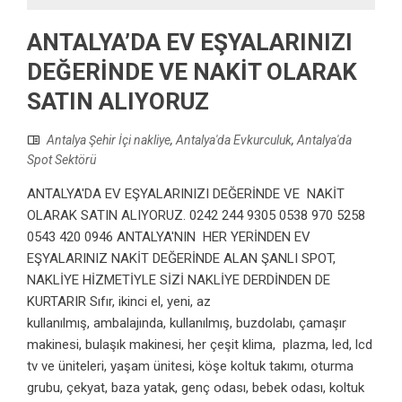
ANTALYA’DA EV EŞYALARINIZI
DEĞERİNDE VE NAKİT OLARAK
SATIN ALIYORUZ
Antalya Şehir İçi nakliye
,
Antalya'da Evkurculuk
,
Antalya'da
Spot Sektörü
ANTALYA'DA EV EŞYALARINIZI DEĞERİNDE VE NAKİT
OLARAK SATIN ALIYORUZ. 0242 244 9305 0538 970 5258
0543 420 0946 ANTALYA'NIN HER YERİNDEN EV
EŞYALARINIZ NAKİT DEĞERİNDE ALAN ŞANLI SPOT,
NAKLİYE HİZMETİYLE SİZİ NAKLİYE DERDİNDEN DE
KURTARIR Sıfır, ikinci el, yeni, az
kullanılmış, ambalajında, kullanılmış, buzdolabı, çamaşır
makinesi, bulaşık makinesi, her çeşit klima, plazma, led, lcd
tv ve üniteleri, yaşam ünitesi, köşe koltuk takımı, oturma
grubu, çekyat, baza yatak, genç odası, bebek odası, koltuk