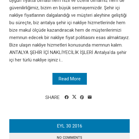
uygun fiyatta olması hem hızlı ve özenli olmamız hem de
güvenilirliğimiz, bizim en büyük sermayemizdir. Şehir içi
nakliye fiyatlarının dalgalandığı ve müşteri aleyhine geliştiği
bu süreçte, biz antalya şehir içi nakliye hizmetlerinde hem
bize makul ölçüde kazandıracak hem de müşterilerimizi
memnun edecek bir nakliye fiyat politiasını esas almaktayız.
Bize ulaşın nakliye hizmetleri konusunda memnun kalım.
ANTALYA ŞEHİR İÇİ NAKLİYECİLİK İŞLERİ Antalya'da şehir
içi her türlü nakliye işiniz i...
Read More
SHARE
EYL
30
2016
NO COMMENTS