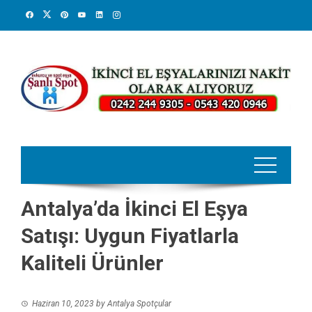
Skip
to
content
Antalya’da İkinci El Eşya
Satışı: Uygun Fiyatlarla
Kaliteli Ürünler
Haziran 10, 2023
by
Antalya Spotçular