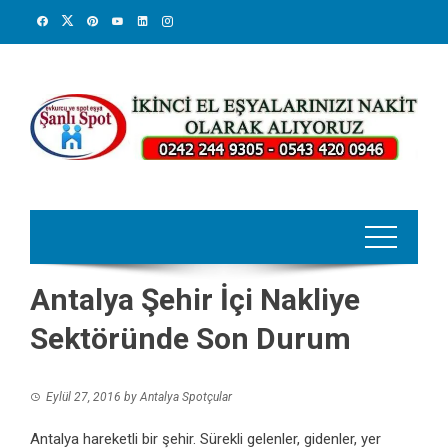
Skip
to
content
Antalya Şehir İçi Nakliye
Sektöründe Son Durum
Eylül 27, 2016
by
Antalya Spotçular
Antalya hareketli bir şehir. Sürekli gelenler, gidenler, yer