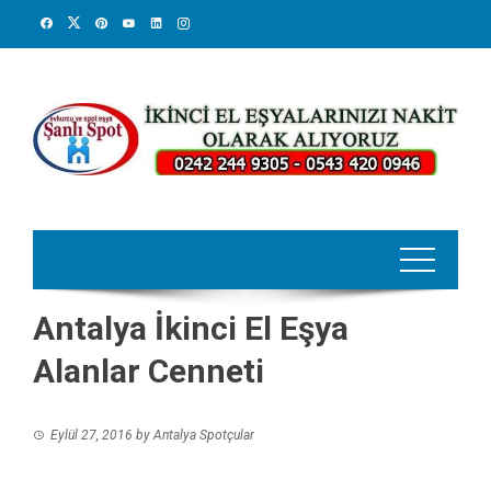
Skip
to
content
Antalya İkinci El Eşya
Alanlar Cenneti
Eylül 27, 2016
by
Antalya Spotçular