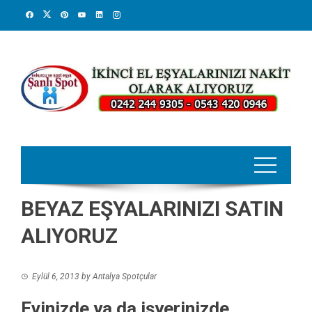
Skip
to
content
BEYAZ EŞYALARINIZI SATIN
ALIYORUZ
Eylül 6, 2013
by
Antalya Spotçular
Evinizde ya da işyerinizde