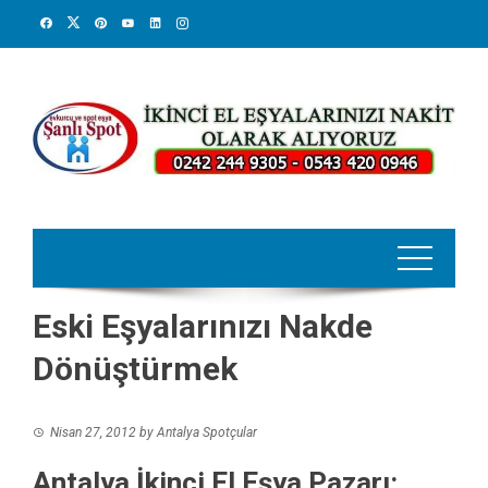
Skip
to
content
Eski Eşyalarınızı Nakde
Dönüştürmek
Nisan 27, 2012
by
Antalya Spotçular
Antalya İkinci El Eşya Pazarı: