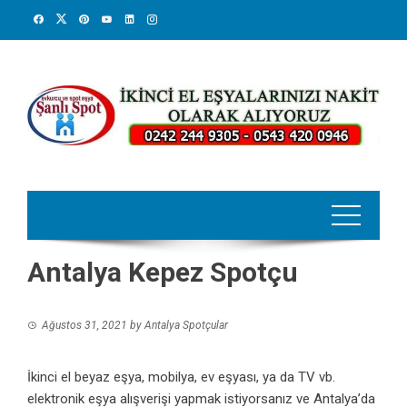
Skip
to
content
Antalya Kepez Spotçu
Ağustos 31, 2021
by
Antalya Spotçular
İkinci el beyaz eşya, mobilya, ev eşyası, ya da TV vb.
elektronik eşya alışverişi yapmak istiyorsanız ve Antalya’da