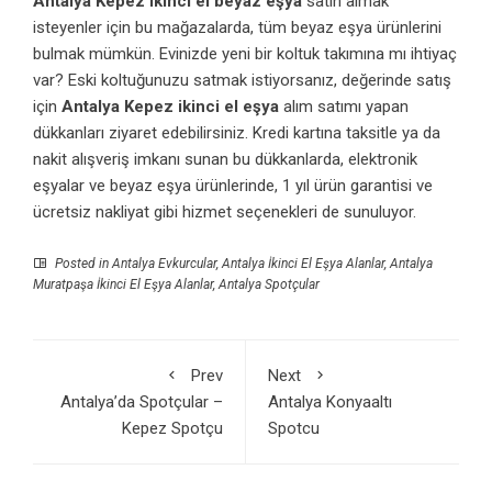
Antalya Kepez ikinci el beyaz eşya
satın almak
isteyenler için bu mağazalarda, tüm beyaz eşya ürünlerini
bulmak mümkün. Evinizde yeni bir koltuk takımına mı ihtiyaç
var? Eski koltuğunuzu satmak istiyorsanız, değerinde satış
için
Antalya Kepez ikinci el eşya
alım satımı yapan
dükkanları ziyaret edebilirsiniz. Kredi kartına taksitle ya da
nakit alışveriş imkanı sunan bu dükkanlarda, elektronik
eşyalar ve beyaz eşya ürünlerinde, 1 yıl ürün garantisi ve
ücretsiz nakliyat gibi hizmet seçenekleri de sunuluyor.
Posted in
Antalya Evkurcular
,
Antalya İkinci El Eşya Alanlar
,
Antalya
Muratpaşa İkinci El Eşya Alanlar
,
Antalya Spotçular
Prev
Next
Antalya’da Spotçular –
Antalya Konyaaltı
Kepez Spotçu
Spotcu