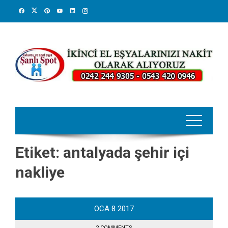
Skip
to
content
Etiket:
antalyada şehir içi
nakliye
OCA
8
2017
2 COMMENTS